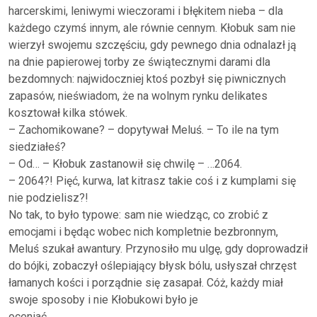
harcerskimi, leniwymi wieczorami i błękitem nieba – dla
każdego czymś innym, ale równie cennym. Kłobuk sam nie
wierzył swojemu szczęściu, gdy pewnego dnia odnalazł ją
na dnie papierowej torby ze świątecznymi darami dla
bezdomnych: najwidoczniej ktoś pozbył się piwnicznych
zapasów, nieświadom, że na wolnym rynku delikates
kosztował kilka stówek.
– Zachomikowane? – dopytywał Meluś. – To ile na tym
siedziałeś?
– Od… – Kłobuk zastanowił się chwilę – …2064.
– 2064?! Pięć, kurwa, lat kitrasz takie coś i z kumplami się
nie podzielisz?!
No tak, to było typowe: sam nie wiedząc, co zrobić z
emocjami i będąc wobec nich kompletnie bezbronnym,
Meluś szukał awantury. Przynosiło mu ulgę, gdy doprowadził
do bójki, zobaczył oślepiający błysk bólu, usłyszał chrzęst
łamanych kości i porządnie się zasapał. Cóż, każdy miał
swoje sposoby i nie Kłobukowi było je
oceniać.