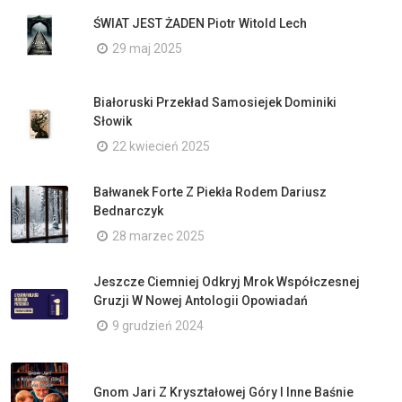
ŚWIAT JEST ŻADEN Piotr Witold Lech
29 maj 2025
Białoruski Przekład Samosiejek Dominiki
Słowik
22 kwiecień 2025
Bałwanek Forte Z Piekła Rodem Dariusz
Bednarczyk
28 marzec 2025
Jeszcze Ciemniej Odkryj Mrok Współczesnej
Gruzji W Nowej Antologii Opowiadań
9 grudzień 2024
Gnom Jari Z Kryształowej Góry I Inne Baśnie