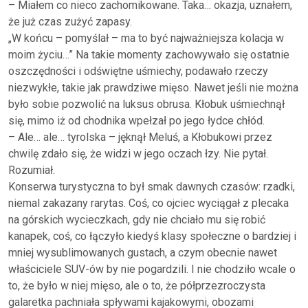
– Miałem co nieco zachomikowane. Taka… okazja, uznałem,
że już czas zużyć zapasy.
„W końcu – pomyślał – ma to być najważniejsza kolacja w
moim życiu…” Na takie momenty zachowywało się ostatnie
oszczędności i odświętne uśmiechy, podawało rzeczy
niezwykłe, takie jak prawdziwe mięso. Nawet jeśli nie można
było sobie pozwolić na luksus obrusa. Kłobuk uśmiechnął
się, mimo iż od chodnika wpełzał po jego łydce chłód.
– Ale… ale… tyrolska – jęknął Meluś, a Kłobukowi przez
chwilę zdało się, że widzi w jego oczach łzy. Nie pytał.
Rozumiał.
Konserwa turystyczna to był smak dawnych czasów: rzadki,
niemal zakazany rarytas. Coś, co ojciec wyciągał z plecaka
na górskich wycieczkach, gdy nie chciało mu się robić
kanapek, coś, co łączyło kiedyś klasy społeczne o bardziej i
mniej wysublimowanych gustach, a czym obecnie nawet
właściciele SUV-ów by nie pogardzili. I nie chodziło wcale o
to, że było w niej mięso, ale o to, że półprzezroczysta
galaretka pachniała spływami kajakowymi, obozami