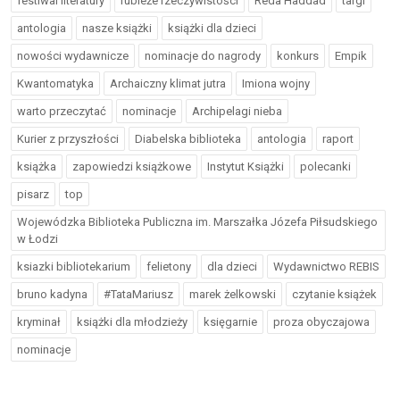
festiwal literatury
rubieże rzeczywistości
Reda Haddad
targi
antologia
nasze książki
książki dla dzieci
nowości wydawnicze
nominacje do nagrody
konkurs
Empik
Kwantomatyka
Archaiczny klimat jutra
Imiona wojny
warto przeczytać
nominacje
Archipelagi nieba
Kurier z przyszłości
Diabelska biblioteka
antologia
raport
książka
zapowiedzi książkowe
Instytut Książki
polecanki
pisarz
top
Wojewódzka Biblioteka Publiczna im. Marszałka Józefa Piłsudskiego
w Łodzi
ksiazki bibliotekarium
felietony
dla dzieci
Wydawnictwo REBIS
bruno kadyna
#TataMariusz
marek żelkowski
czytanie książek
kryminał
książki dla młodzieży
księgarnie
proza obyczajowa
nominacje