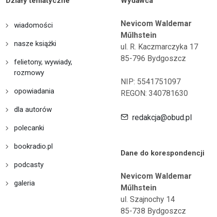
Działy tematyczne
Wydawca
Nevicom Waldemar
wiadomości
Műlhstein
nasze książki
ul. R. Kaczmarczyka 17
85-796 Bydgoszcz
felietony, wywiady,
rozmowy
NIP: 5541751097
opowiadania
REGON: 340781630
dla autorów
redakcja@obud.pl
polecanki
bookradio.pl
Dane do korespondencji
podcasty
Nevicom Waldemar
galeria
Műlhstein
ul. Szajnochy 14
85-738 Bydgoszcz