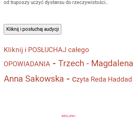
od truposzy uczyć dystansu do rzeczywistości
..
.
Kliknij i POSŁUC
HAJ całego
-
Trzech - Magdalena
OPOWIADANI
A
Anna Sakowska
-
c
zyta Reda Haddad
REKLAMA: