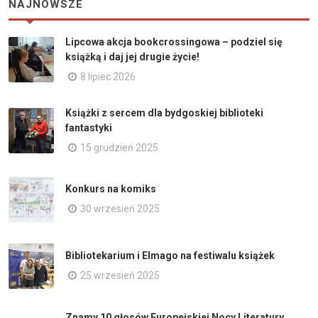
NAJNOWSZE
Lipcowa akcja bookcrossingowa – podziel się
książką i daj jej drugie życie!
8 lipiec 2026
Książki z sercem dla bydgoskiej biblioteki
fantastyki
15 grudzień 2025
Konkurs na komiks
30 wrzesień 2025
Bibliotekarium i Elmago na festiwalu książek
25 wrzesień 2025
Znamy 10 głosów Europejskiej Nocy Literatury