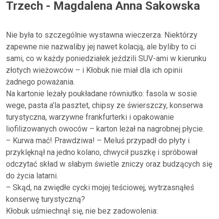
Trzech - Magdalena Anna Sakowska
Nie była to szczególnie wystawna wieczerza. Niektórzy
zapewne nie nazwaliby jej nawet kolacją, ale byliby to ci
sami, co w każdy poniedziałek jeździli SUV-ami w kierunku
złotych wieżowców – i Kłobuk nie miał dla ich opinii
żadnego poważania.
Na kartonie leżały poukładane równiutko: fasola w sosie
wege, pasta a’la pasztet, chipsy ze świerszczy, konserwa
turystyczna, warzywne frankfurterki i opakowanie
liofilizowanych owoców – karton leżał na nagrobnej płycie.
– Kurwa mać! Prawdziwa! – Meluś przypadł do płyty i
przyklęknął na jedno kolano, chwycił puszkę i spróbował
odczytać skład w słabym świetle zniczy oraz budzących się
do życia latarni.
– Skąd, na zwiędłe cycki mojej teściowej, wytrzasnąłeś
konserwę turystyczną?
Kłobuk uśmiechnął się, nie bez zadowolenia: