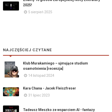
2025!
5 sierpień 2025
NAJCZĘŚCIEJ CZYTANE
Klub Murakamiego – ujmujące studium
osamotnienia [recenzja]
14 listopad 2024
Kara Chana - Jacek Fleiszfreser
31 lipiec 2023
Tadeusz Meszko ze wsparciem AI - fantazy