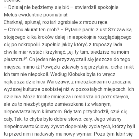
– Dzisiaj nie będziemy się bić – stwierdził spokojnie.
Meluś ewidentnie posmutniał.
Charknął, splunął, roztarł zgrabiałe z mrozu ręce.
– Czemu akurat ten grób? – Pytanie padło z ust Szczawika,
stojącego kilka kroków dalej i niespokojnie rozglądającego
się po nekropolii, zupełnie jakby któryś z truposzy lada
chwila miał wstać i krzyknąć: „ej, ty tam, siedzisz na moim
płaszczu!”. On jeden nie przyzwyczaił się jeszcze do tego
miejsca, mimo iż Powązki zdawały się przytulne, ciche i nikt
ich tam nie niepokoił. Według Kłobuka była to wręcz
najlepsza dzielnica Warszawy, z mieszkańcami o znacznie
wyższej kulturze osobistej niż w pozostałych miejscach. Ich
dzielnia. Może trochę mniejsza i młodsza od pozostałych,
ale za to niezbyt gęsto zamieszkana i z własnym,
niepowtarzalnym klimatem. Gdy tam przychodził, czuł się…
cały. Tak, to chyba było dobre słowo: cały. Jego własny
niepełnowartościowy żywot dopełniały życia tych, którzy byli
tu przed nim i nadawały mu nowy wymiar. Poza tym lubił się