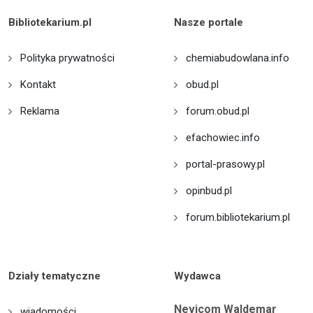
Bibliotekarium.pl
Nasze portale
Polityka prywatności
chemiabudowlana.info
Kontakt
obud.pl
Reklama
forum.obud.pl
efachowiec.info
portal-prasowy.pl
opinbud.pl
forum.bibliotekarium.pl
Działy tematyczne
Wydawca
Nevicom Waldemar
wiadomości