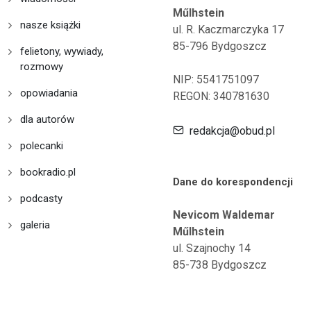
Műlhstein
nasze książki
ul. R. Kaczmarczyka 17
85-796 Bydgoszcz
felietony, wywiady,
rozmowy
NIP: 5541751097
opowiadania
REGON: 340781630
dla autorów
redakcja@obud.pl
polecanki
bookradio.pl
Dane do korespondencji
podcasty
Nevicom Waldemar
galeria
Műlhstein
ul. Szajnochy 14
85-738 Bydgoszcz