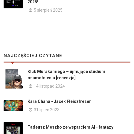
2025!
5 sierpień 2025
NAJCZĘŚCIEJ CZYTANE
Klub Murakamiego – ujmujące studium
osamotnienia [recenzja]
14 listopad 2024
Kara Chana - Jacek Fleiszfreser
31 lipiec 2023
Tadeusz Meszko ze wsparciem AI - fantazy