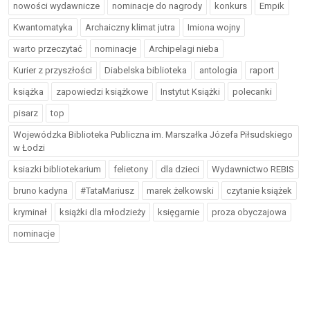
nowości wydawnicze
nominacje do nagrody
konkurs
Empik
Kwantomatyka
Archaiczny klimat jutra
Imiona wojny
warto przeczytać
nominacje
Archipelagi nieba
Kurier z przyszłości
Diabelska biblioteka
antologia
raport
książka
zapowiedzi książkowe
Instytut Książki
polecanki
pisarz
top
Wojewódzka Biblioteka Publiczna im. Marszałka Józefa Piłsudskiego
w Łodzi
ksiazki bibliotekarium
felietony
dla dzieci
Wydawnictwo REBIS
bruno kadyna
#TataMariusz
marek żelkowski
czytanie książek
kryminał
książki dla młodzieży
księgarnie
proza obyczajowa
nominacje