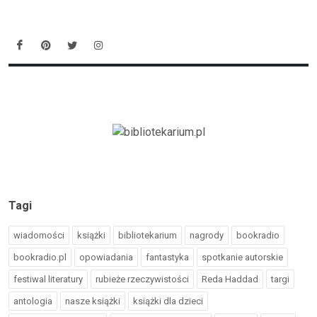
Tagi
wiadomości
książki
bibliotekarium
nagrody
bookradio
bookradio.pl
opowiadania
fantastyka
spotkanie autorskie
festiwal literatury
rubieże rzeczywistości
Reda Haddad
targi
antologia
nasze książki
książki dla dzieci