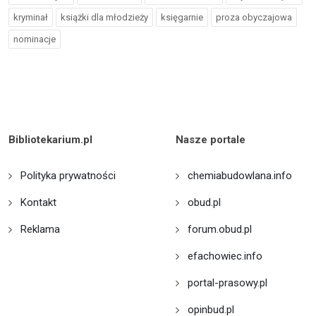
kryminał
książki dla młodzieży
księgarnie
proza obyczajowa
nominacje
Bibliotekarium.pl
Nasze portale
Polityka prywatności
chemiabudowlana.info
Kontakt
obud.pl
Reklama
forum.obud.pl
efachowiec.info
portal-prasowy.pl
opinbud.pl