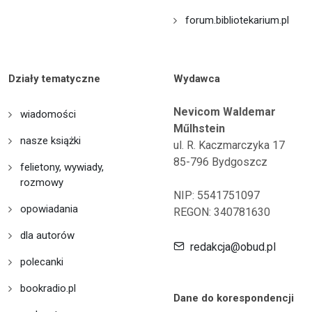
forum.bibliotekarium.pl
Działy tematyczne
Wydawca
Nevicom Waldemar
wiadomości
Műlhstein
nasze książki
ul. R. Kaczmarczyka 17
85-796 Bydgoszcz
felietony, wywiady,
rozmowy
NIP: 5541751097
opowiadania
REGON: 340781630
dla autorów
redakcja@obud.pl
polecanki
bookradio.pl
Dane do korespondencji