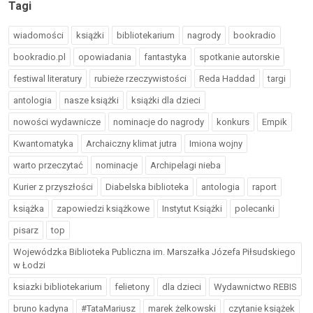
Tagi
wiadomości
książki
bibliotekarium
nagrody
bookradio
bookradio.pl
opowiadania
fantastyka
spotkanie autorskie
festiwal literatury
rubieże rzeczywistości
Reda Haddad
targi
antologia
nasze książki
książki dla dzieci
nowości wydawnicze
nominacje do nagrody
konkurs
Empik
Kwantomatyka
Archaiczny klimat jutra
Imiona wojny
warto przeczytać
nominacje
Archipelagi nieba
Kurier z przyszłości
Diabelska biblioteka
antologia
raport
książka
zapowiedzi książkowe
Instytut Książki
polecanki
pisarz
top
Wojewódzka Biblioteka Publiczna im. Marszałka Józefa Piłsudskiego
w Łodzi
ksiazki bibliotekarium
felietony
dla dzieci
Wydawnictwo REBIS
bruno kadyna
#TataMariusz
marek żelkowski
czytanie książek