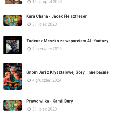
14 listopad 2024
Kara Chana - Jacek Fleiszfreser
31 lipiec 2023
Tadeusz Meszko ze wsparciem AI - fantazy
3 czerwiec 2023
Gnom Jari z Kryształowej Góry i inne baśnie
4 grudzień 2024
Prawo wilka - Kamil Bury
31 lipiec 2023