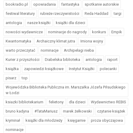
bookradio.pl
opowiadania
fantastyka
spotkanie autorskie
festiwal literatury
rubieże rzeczywistości
Reda Haddad
targi
antologia
nasze książki
książki dla dzieci
nowości wydawnicze
nominacje do nagrody
konkurs
Empik
Kwantomatyka
Archaiczny klimat jutra
Imiona wojny
warto przeczytać
nominacje
Archipelagi nieba
Kurier z przyszłości
Diabelska biblioteka
antologia
raport
książka
zapowiedzi książkowe
Instytut Książki
polecanki
pisarz
top
Wojewódzka Biblioteka Publiczna im. Marszałka Józefa Piłsudskiego
w Łodzi
ksiazki bibliotekarium
felietony
dla dzieci
Wydawnictwo REBIS
bruno kadyna
#TataMariusz
marek żelkowski
czytanie książek
kryminał
książki dla młodzieży
księgarnie
proza obyczajowa
nominacje