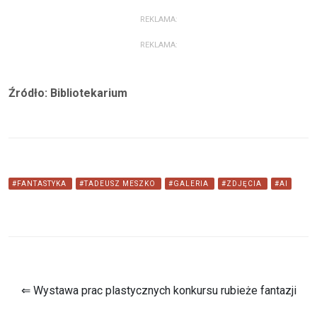
REKLAMA:
REKLAMA:
Źródło: Bibliotekarium
#FANTASTYKA
#TADEUSZ MESZKO
#GALERIA
#ZDJĘCIA
#AI
⇐ Wystawa prac plastycznych konkursu rubieże fantazji