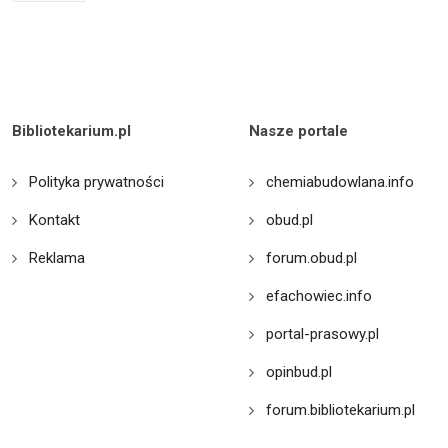
Bibliotekarium.pl
Nasze portale
Polityka prywatności
chemiabudowlana.info
Kontakt
obud.pl
Reklama
forum.obud.pl
efachowiec.info
portal-prasowy.pl
opinbud.pl
forum.bibliotekarium.pl