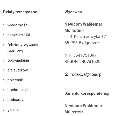
Działy tematyczne
Wydawca
Nevicom Waldemar
wiadomości
Műlhstein
nasze książki
ul. R. Kaczmarczyka 17
85-796 Bydgoszcz
felietony, wywiady,
rozmowy
NIP: 5541751097
opowiadania
REGON: 340781630
dla autorów
redakcja@obud.pl
polecanki
bookradio.pl
Dane do korespondencji
podcasty
Nevicom Waldemar
galeria
Műlhstein