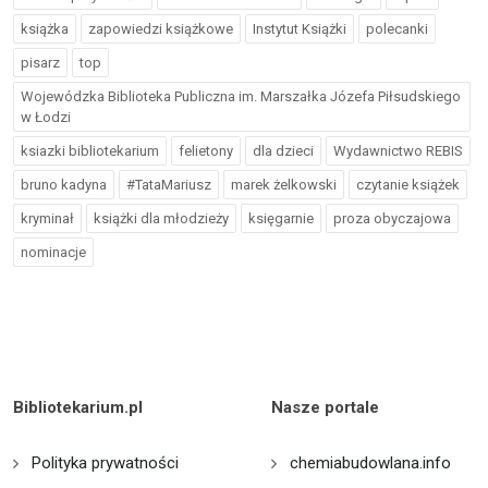
książka
zapowiedzi książkowe
Instytut Książki
polecanki
pisarz
top
Wojewódzka Biblioteka Publiczna im. Marszałka Józefa Piłsudskiego
w Łodzi
ksiazki bibliotekarium
felietony
dla dzieci
Wydawnictwo REBIS
bruno kadyna
#TataMariusz
marek żelkowski
czytanie książek
kryminał
książki dla młodzieży
księgarnie
proza obyczajowa
nominacje
Bibliotekarium.pl
Nasze portale
Polityka prywatności
chemiabudowlana.info