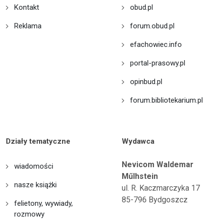
Kontakt
obud.pl
Reklama
forum.obud.pl
efachowiec.info
portal-prasowy.pl
opinbud.pl
forum.bibliotekarium.pl
Działy tematyczne
Wydawca
Nevicom Waldemar
wiadomości
Műlhstein
nasze książki
ul. R. Kaczmarczyka 17
85-796 Bydgoszcz
felietony, wywiady,
rozmowy