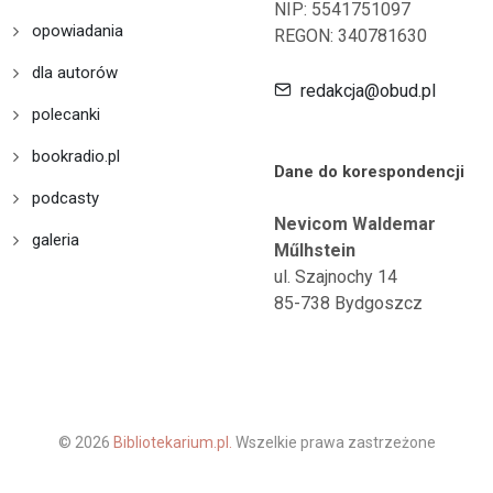
NIP: 5541751097
opowiadania
REGON: 340781630
dla autorów
redakcja@obud.pl
polecanki
bookradio.pl
Dane do korespondencji
podcasty
Nevicom Waldemar
galeria
Műlhstein
ul. Szajnochy 14
85-738 Bydgoszcz
© 2026
Bibliotekarium.pl.
Wszelkie prawa zastrzeżone