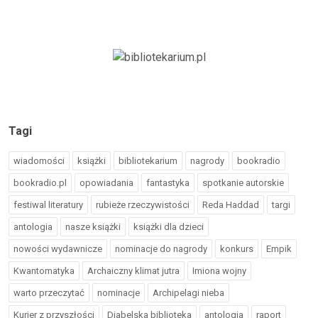
Tagi
wiadomości
książki
bibliotekarium
nagrody
bookradio
bookradio.pl
opowiadania
fantastyka
spotkanie autorskie
festiwal literatury
rubieże rzeczywistości
Reda Haddad
targi
antologia
nasze książki
książki dla dzieci
nowości wydawnicze
nominacje do nagrody
konkurs
Empik
Kwantomatyka
Archaiczny klimat jutra
Imiona wojny
warto przeczytać
nominacje
Archipelagi nieba
Kurier z przyszłości
Diabelska biblioteka
antologia
raport