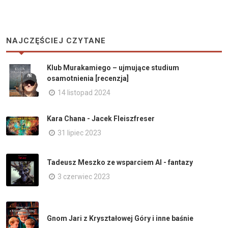
NAJCZĘŚCIEJ CZYTANE
Klub Murakamiego – ujmujące studium
osamotnienia [recenzja]
14 listopad 2024
Kara Chana - Jacek Fleiszfreser
31 lipiec 2023
Tadeusz Meszko ze wsparciem AI - fantazy
3 czerwiec 2023
Gnom Jari z Kryształowej Góry i inne baśnie