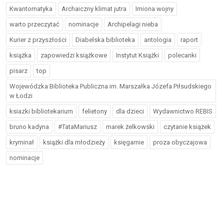
Kwantomatyka
Archaiczny klimat jutra
Imiona wojny
warto przeczytać
nominacje
Archipelagi nieba
Kurier z przyszłości
Diabelska biblioteka
antologia
raport
książka
zapowiedzi książkowe
Instytut Książki
polecanki
pisarz
top
Wojewódzka Biblioteka Publiczna im. Marszałka Józefa Piłsudskiego
w Łodzi
ksiazki bibliotekarium
felietony
dla dzieci
Wydawnictwo REBIS
bruno kadyna
#TataMariusz
marek żelkowski
czytanie książek
kryminał
książki dla młodzieży
księgarnie
proza obyczajowa
nominacje