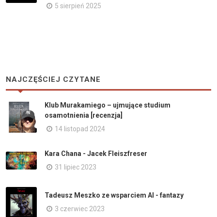
5 sierpień 2025
NAJCZĘŚCIEJ CZYTANE
Klub Murakamiego – ujmujące studium
osamotnienia [recenzja]
14 listopad 2024
Kara Chana - Jacek Fleiszfreser
31 lipiec 2023
Tadeusz Meszko ze wsparciem AI - fantazy
3 czerwiec 2023