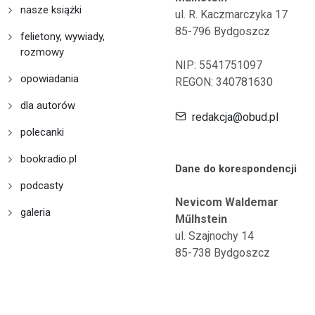
nasze książki
ul. R. Kaczmarczyka 17
85-796 Bydgoszcz
felietony, wywiady,
rozmowy
NIP: 5541751097
opowiadania
REGON: 340781630
dla autorów
redakcja@obud.pl
polecanki
bookradio.pl
Dane do korespondencji
podcasty
Nevicom Waldemar
galeria
Műlhstein
ul. Szajnochy 14
85-738 Bydgoszcz