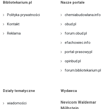
Bibliotekarium.pl
Nasze portale
Polityka prywatności
chemiabudowlana.info
Kontakt
obud.pl
Reklama
forum.obud.pl
efachowiec.info
portal-prasowy.pl
opinbud.pl
forum.bibliotekarium.pl
Działy tematyczne
Wydawca
Nevicom Waldemar
wiadomości
Műlhstein