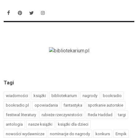
Tagi
wiadomości
książki
bibliotekarium
nagrody
bookradio
bookradio.pl
opowiadania
fantastyka
spotkanie autorskie
festiwal literatury
rubieże rzeczywistości
Reda Haddad
targi
antologia
nasze książki
książki dla dzieci
nowości wydawnicze
nominacje do nagrody
konkurs
Empik