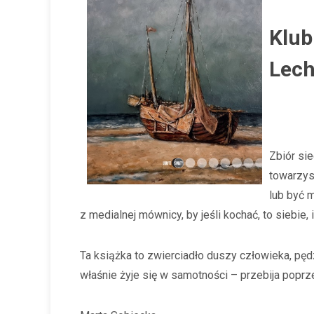
Klub
Lec
Zbiór si
towarzys
lub być 
z medialnej mównicy, by jeśli kochać, to siebie, 
Ta książka to zwierciadło duszy człowieka, pęd
właśnie żyje się w samotności – przebija poprze