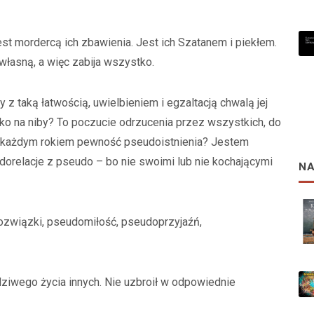
est mordercą ich zbawienia. Jest ich Szatanem i piekłem.
 własną, a więc zabija wszystko.
z taką łatwością, uwielbieniem i egzaltacją chwalą jej
lko na niby? To poczucie odrzucenia przez wszystkich, do
 z każdym rokiem pewność pseudoistnienia? Jestem
orelacje z pseudo – bo nie swoimi lub nie kochającymi
NA
ozwiązki, pseudomiłość, pseudoprzyjaźń,
dziwego życia innych. Nie uzbroił w odpowiednie