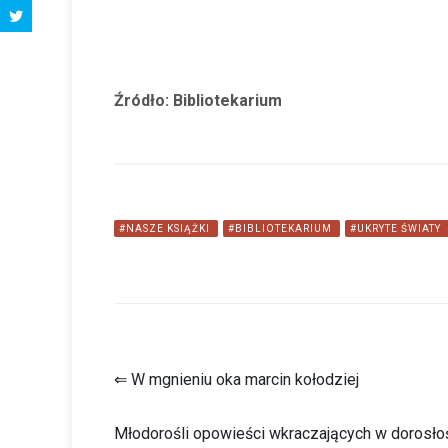
Źródło: Bibliotekarium
#NASZE KSIĄŻKI
#BIBLIOTEKARIUM
#UKRYTE ŚWIATY
⇐ W mgnieniu oka marcin kołodziej
Młodorośli opowieści wkraczających w dorosłość