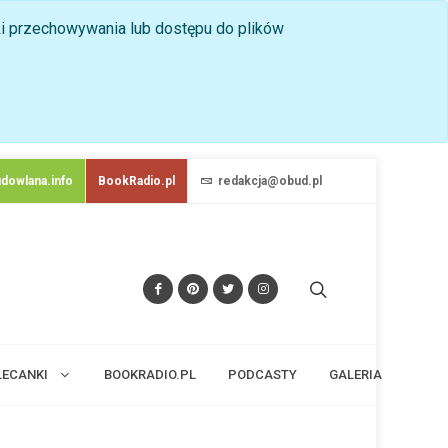
nki przechowywania lub dostępu do plików
dowlana.info
BookRadio.pl
redakcja@obud.pl
LECANKI
BOOKRADIO.PL
PODCASTY
GALERIA