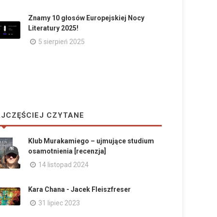
Znamy 10 głosów Europejskiej Nocy
Literatury 2025!
5 sierpień 2025
JCZĘŚCIEJ CZYTANE
Klub Murakamiego – ujmujące studium
osamotnienia [recenzja]
14 listopad 2024
Kara Chana - Jacek Fleiszfreser
31 lipiec 2023