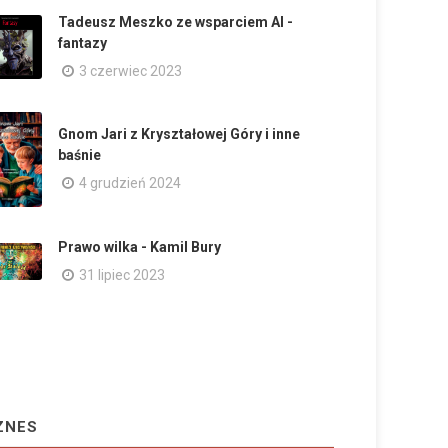
Tadeusz Meszko ze wsparciem AI -
fantazy
3 czerwiec 2023
Gnom Jari z Kryształowej Góry i inne
baśnie
4 grudzień 2024
Prawo wilka - Kamil Bury
31 lipiec 2023
ZNES