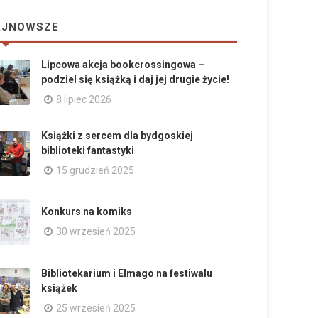
AJNOWSZE
Lipcowa akcja bookcrossingowa –
podziel się książką i daj jej drugie życie!
8 lipiec 2026
Książki z sercem dla bydgoskiej
biblioteki fantastyki
15 grudzień 2025
Konkurs na komiks
30 wrzesień 2025
Bibliotekarium i Elmago na festiwalu
książek
25 wrzesień 2025