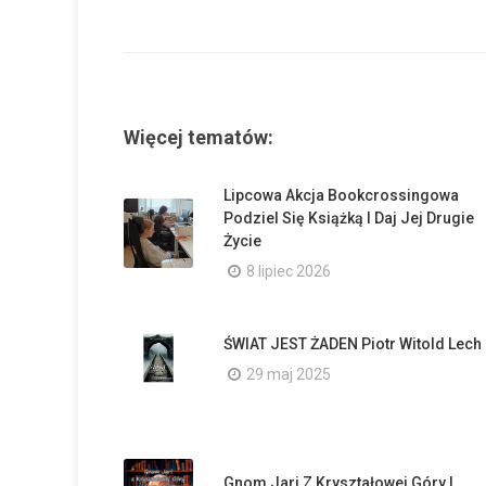
Więcej tematów:
Lipcowa Akcja Bookcrossingowa
Podziel Się Książką I Daj Jej Drugie
Życie
8 lipiec 2026
ŚWIAT JEST ŻADEN Piotr Witold Lech
29 maj 2025
Gnom Jari Z Kryształowej Góry I