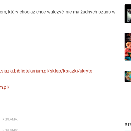
niem, który chociaż chce walczyć, nie ma żadnych szans w
ksiazki.bibliotekarium.pl/sklep/ksiazki/ukryte-
m.pl/
REKLAMA:
BI
REKLAMA: