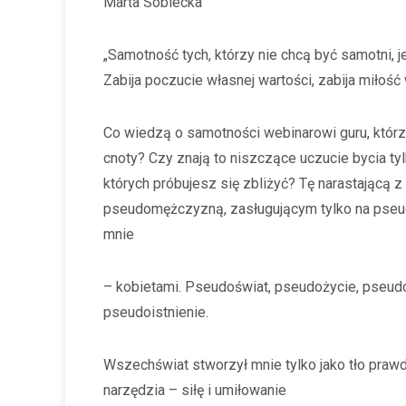
Marta Sobiecka
„Samotność tych, którzy nie chcą być samotni, j
Zabija poczucie własnej wartości, zabija miłość
Co wiedzą o samotności webinarowi guru, którzy 
cnoty? Czy znają to niszczące uczucie bycia ty
których próbujesz się zbliżyć? Tę narastającą
pseudomężczyzną, zasługującym tylko na pseud
mnie
– kobietami. Pseudoświat, pseudożycie, pseud
pseudoistnienie.
Wszechświat stworzył mnie tylko jako tło praw
narzędzia – siłę i umiłowanie