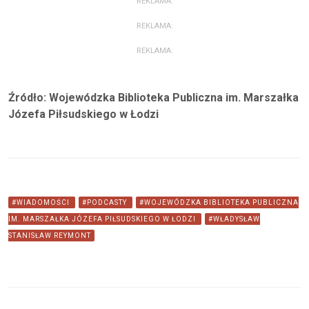
REKLAMA:
REKLAMA:
REKLAMA:
Źródło: Wojewódzka Biblioteka Publiczna im. Marszałka
Józefa Piłsudskiego w Łodzi
#WIADOMOŚCI
#PODCASTY
#WOJEWÓDZKA BIBLIOTEKA PUBLICZNA
IM. MARSZAŁKA JÓZEFA PIŁSUDSKIEGO W ŁODZI
#WŁADYSŁAW
STANISŁAW REYMONT