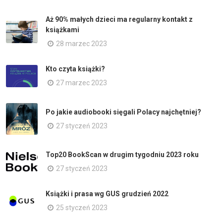
Aż 90% małych dzieci ma regularny kontakt z
książkami
28 marzec 2023
Kto czyta książki?
27 marzec 2023
Po jakie audiobooki sięgali Polacy najchętniej?
27 styczeń 2023
Top20 BookScan w drugim tygodniu 2023 roku
27 styczeń 2023
Książki i prasa wg GUS grudzień 2022
25 styczeń 2023