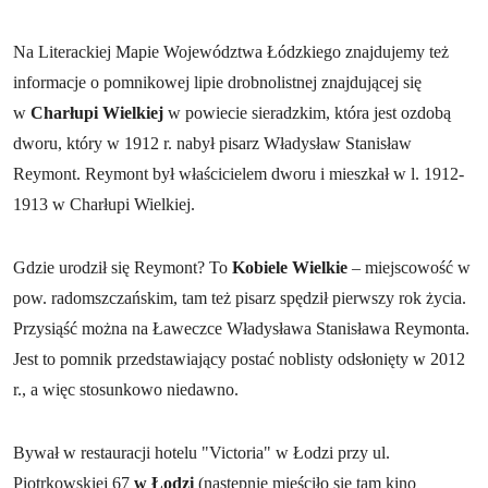
Na Literackiej Mapie Województwa Łódzkiego znajdujemy też
informacje o pomnikowej lipie drobnolistnej znajdującej się
w
Charłupi Wielkiej
w powiecie sieradzkim, która jest ozdobą
dworu, który w 1912 r. nabył pisarz Władysław Stanisław
Reymont. Reymont był właścicielem dworu i mieszkał w l. 1912-
1913 w Charłupi Wielkiej.
Gdzie urodził się Reymont? To
Kobiele Wielkie
– miejscowość w
pow. radomszczańskim, tam też pisarz spędził pierwszy rok życia.
Przysiąść można na Ławeczce Władysława Stanisława Reymonta.
Jest to pomnik przedstawiający postać noblisty odsłonięty w 2012
r., a więc stosunkowo niedawno.
Bywał w restauracji hotelu "Victoria" w Łodzi przy ul.
Piotrkowskiej 67
w Łodzi
(następnie mieściło się tam kino