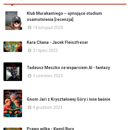
Klub Murakamiego – ujmujące studium
osamotnienia [recenzja]
14 listopad 2024
Kara Chana - Jacek Fleiszfreser
31 lipiec 2023
Tadeusz Meszko ze wsparciem AI - fantazy
3 czerwiec 2023
Gnom Jari z Kryształowej Góry i inne baśnie
4 grudzień 2024
Prawo wilka - Kamil Bury