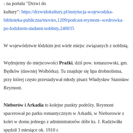
- na portalu "Drzwi do
kultury":
https://drzwidokultury.pl/instytucja-wojewodzka-
biblioteka-publiczna/movies,1209/podcast-reymont--wedrowka-
po-lodzkiem-sladami-noblisty,240035
W województwie łódzkim jest wiele miejsc związanych z noblistą.
Wędrujemy do miejscowości
Prażki
, dziś pow. tomaszowski, gm.
Będków (dawniej Wolbórka). Tu znajduje się lipa drobnolistna,
przy której często przesiadywał młody pisarz Władysław Stanisław
Reymont.
Nieborów i Arkadia
to kolejne punkty podróży. Reymont
spacerował po parku romantycznym w Arkadii, w Nieborowie z
kolei w domu jednego z administratorów dóbr ks. J. Radziwiłła
spędził 3 miesiące ok. 1910 r.