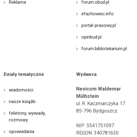
Reklama
forum.obud.pl
efachowiec.info
portal-prasowy.pl
opinbud.pl
forum.bibliotekarium.pl
Działy tematyczne
Wydawca
Nevicom Waldemar
wiadomości
Műlhstein
nasze książki
ul. R. Kaczmarczyka 17
85-796 Bydgoszcz
felietony, wywiady,
rozmowy
NIP: 5541751097
opowiadania
REGON: 340781630