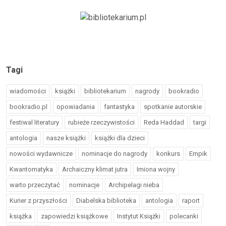
Tagi
wiadomości
książki
bibliotekarium
nagrody
bookradio
bookradio.pl
opowiadania
fantastyka
spotkanie autorskie
festiwal literatury
rubieże rzeczywistości
Reda Haddad
targi
antologia
nasze książki
książki dla dzieci
nowości wydawnicze
nominacje do nagrody
konkurs
Empik
Kwantomatyka
Archaiczny klimat jutra
Imiona wojny
warto przeczytać
nominacje
Archipelagi nieba
Kurier z przyszłości
Diabelska biblioteka
antologia
raport
książka
zapowiedzi książkowe
Instytut Książki
polecanki