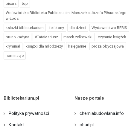
pisarz
top
Wojewódzka Biblioteka Publiczna im. Marszałka Józefa Piłsudskiego
w Łodzi
ksiazki bibliotekarium
felietony
dla dzieci
Wydawnictwo REBIS
bruno kadyna
#TataMariusz
marek żelkowski
czytanie książek
kryminał
książki dla młodzieży
księgarnie
proza obyczajowa
nominacje
Bibliotekarium.pl
Nasze portale
Polityka prywatności
chemiabudowlana.info
Kontakt
obud.pl