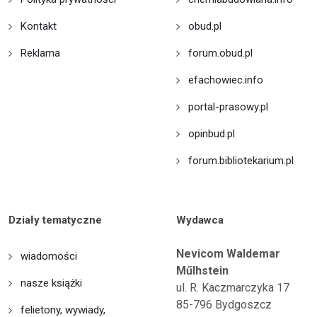
Kontakt
obud.pl
Reklama
forum.obud.pl
efachowiec.info
portal-prasowy.pl
opinbud.pl
forum.bibliotekarium.pl
Działy tematyczne
Wydawca
Nevicom Waldemar
wiadomości
Műlhstein
nasze książki
ul. R. Kaczmarczyka 17
85-796 Bydgoszcz
felietony, wywiady,