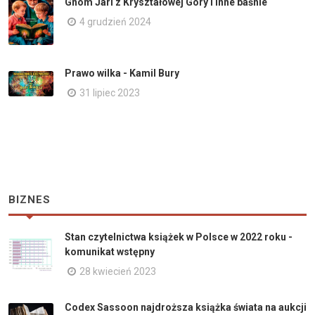
Gnom Jari z Kryształowej Góry i inne baśnie
4 grudzień 2024
Prawo wilka - Kamil Bury
31 lipiec 2023
BIZNES
Stan czytelnictwa książek w Polsce w 2022 roku -
komunikat wstępny
28 kwiecień 2023
Codex Sassoon najdroższa książka świata na aukcji