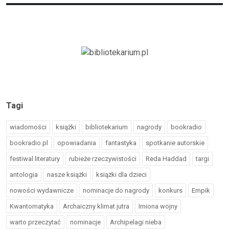
Tagi
wiadomości
książki
bibliotekarium
nagrody
bookradio
bookradio.pl
opowiadania
fantastyka
spotkanie autorskie
festiwal literatury
rubieże rzeczywistości
Reda Haddad
targi
antologia
nasze książki
książki dla dzieci
nowości wydawnicze
nominacje do nagrody
konkurs
Empik
Kwantomatyka
Archaiczny klimat jutra
Imiona wojny
warto przeczytać
nominacje
Archipelagi nieba