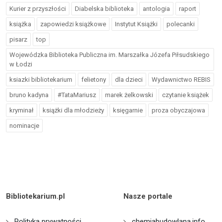
Kurier z przyszłości
Diabelska biblioteka
antologia
raport
książka
zapowiedzi książkowe
Instytut Książki
polecanki
pisarz
top
Wojewódzka Biblioteka Publiczna im. Marszałka Józefa Piłsudskiego
w Łodzi
ksiazki bibliotekarium
felietony
dla dzieci
Wydawnictwo REBIS
bruno kadyna
#TataMariusz
marek żelkowski
czytanie książek
kryminał
książki dla młodzieży
księgarnie
proza obyczajowa
nominacje
Bibliotekarium.pl
Nasze portale
Polityka prywatności
chemiabudowlana.info