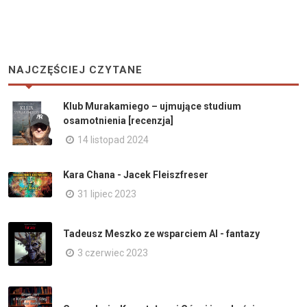
NAJCZĘŚCIEJ CZYTANE
Klub Murakamiego – ujmujące studium
osamotnienia [recenzja]
14 listopad 2024
Kara Chana - Jacek Fleiszfreser
31 lipiec 2023
Tadeusz Meszko ze wsparciem AI - fantazy
3 czerwiec 2023