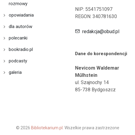
rozmowy
NIP: 5541751097
opowiadania
REGON: 340781630
dla autorów
redakcja@obud.pl
polecanki
bookradio.pl
Dane do korespondencji
podcasty
Nevicom Waldemar
galeria
Műlhstein
ul. Szajnochy 14
85-738 Bydgoszcz
© 2026
Bibliotekarium.pl.
Wszelkie prawa zastrzeżone