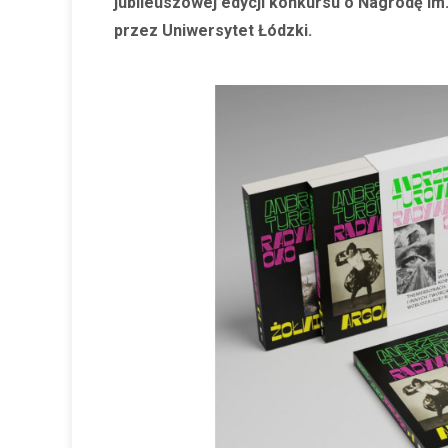
jubileuszowej edycji konkursu o Nagrodę i
przez Uniwersytet Łódzki.