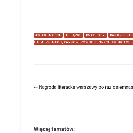
#WIADOMOŚCI
#KSIĄŻKI
#NAGRODY
#ANDRZEJ T
THEMERSONACH, ŻARNOWERÓWNIE I INNYCH TWÓRCACH 
⇐ Nagroda literacka warszawy po raz osiemnas
Więcej tematów: