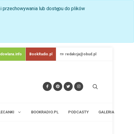
nki przechowywania lub dostępu do plików
dowlana.info
BookRadio.pl
redakcja@obud.pl
LECANKI
BOOKRADIO.PL
PODCASTY
GALERIA