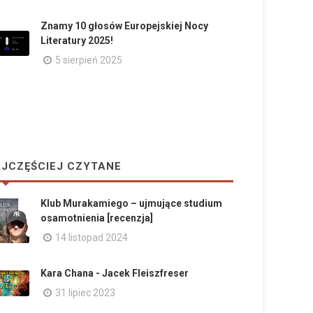
Znamy 10 głosów Europejskiej Nocy
Literatury 2025!
5 sierpień 2025
JCZĘŚCIEJ CZYTANE
Klub Murakamiego – ujmujące studium
osamotnienia [recenzja]
14 listopad 2024
Kara Chana - Jacek Fleiszfreser
31 lipiec 2023