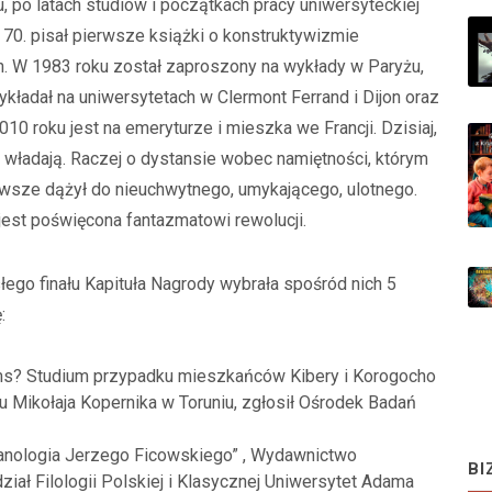
, po latach studiów i początkach pracy uniwersyteckiej
70. pisał pierwsze książki o konstruktywizmie
. W 1983 roku został zaproszony na wykłady w Paryżu,
wykładał na uniwersytetach w Clermont Ferrand i Dijon oraz
 roku jest na emeryturze i mieszka we Francji. Dzisiaj,
m władają. Raczej o dystansie wobec namiętności, którym
awsze dążył do nieuchwytnego, umykającego, ulotnego.
a jest poświęcona fantazmatowi rewolucji.
łego finału Kapituła Nagrody wybrała spośród nich 5
ę:
ums? Studium przypadku mieszkańców Kibery i Korogocho
 Mikołaja Kopernika w Toruniu, zgłosił Ośrodek Badań
ganologia Jerzego Ficowskiego” , Wydawnictwo
BI
ział Filologii Polskiej i Klasycznej Uniwersytet Adama