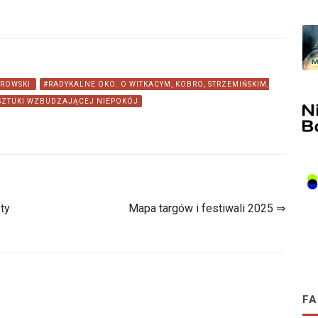
UROWSKI
#RADYKALNE OKO. O WITKACYM, KOBRO, STRZEMIŃSKIM,
SZTUKI WZBUDZAJĄCEJ NIEPOKÓJ
ty
Mapa targów i festiwali 2025 ⇒
FA