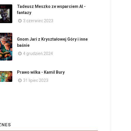
Tadeusz Meszko ze wsparciem AI -
fantazy
3 czerwiec 2023
Gnom Jari z Kryształowej Góry i inne
baśnie
4 grudzień 2024
Prawo wilka - Kamil Bury
31 lipiec 2023
ZNES