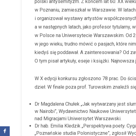
polski antysemityzm. Z końcem lat 60. XX wieku
w Poznaniu, zamieszkał w Warszawie. W latach 
i organizował wystawy artystów współczesnych
a w następnych latach, jako profesor tytularny, 
w Polsce na Uniwersytecie Warszawskim. Od 2010
w jego wieku, trudno mówić o pasjach, które ni
kiedyś się poddawał. A zainteresowania? Od z
O tym pisał artykuły, eseje i książki. Najnowsz
W X edycji konkursu zgłoszono 78 prac. Do ścis
dzieł. W finale poza prof. Turowskim znaleźli si
Dr Magdalena Chułek „Jak wytwarzany jest sl
w Nairobi”, Wydawnictwo Naukowe Uniwersytetu
nad Migracjami Uniwersytet Warszawski.
Dr hab. Emilia Kledzik „Perspektywa poety. Cy
„Poznańskie studia Polonistyczne”, zgłosił Wyd