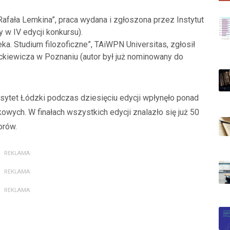
Rafała Lemkina”, praca wydana i zgłoszona przez Instytut
y w IV edycji konkursu).
ka. Studium filozoficzne”, TAiWPN Universitas, zgłosił
ckiewicza w Poznaniu (autor był już nominowany do
sytet Łódzki podczas dziesięciu edycji wpłynęło ponad
wych. W finałach wszystkich edycji znalazło się już 50
torów.
REKLAMA:
REKLAMA:
REKLAMA: