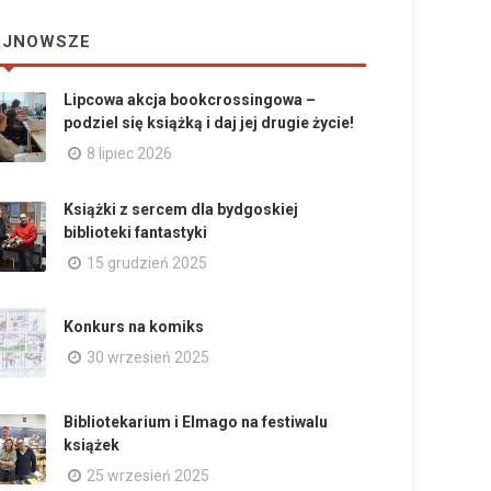
AJNOWSZE
Lipcowa akcja bookcrossingowa –
podziel się książką i daj jej drugie życie!
8 lipiec 2026
Książki z sercem dla bydgoskiej
biblioteki fantastyki
15 grudzień 2025
Konkurs na komiks
30 wrzesień 2025
Bibliotekarium i Elmago na festiwalu
książek
25 wrzesień 2025