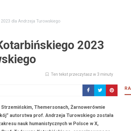
o 2023 dla Andrzeja Turowskiego
 Kotarbińskiego 2023
wskiego
Ten tekst przeczytasz w 3 minuty
RA
o, Strzemińskim, Themersonach, Żarnowerównie
okój” autorstwa prof. Andrzeja Turowskiego została
 zakresu nauk humanistycznych w Polsce w X,