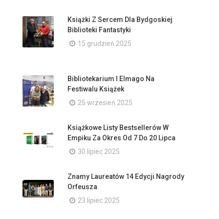
Książki Z Sercem Dla Bydgoskiej
Biblioteki Fantastyki
15 grudzień 2025
Bibliotekarium I Elmago Na
Festiwalu Książek
25 wrzesień 2025
Książkowe Listy Bestsellerów W
Empiku Za Okres Od 7 Do 20 Lipca
30 lipiec 2025
Znamy Laureatów 14 Edycji Nagrody
Orfeusza
23 lipiec 2025