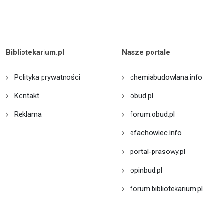
Bibliotekarium.pl
Nasze portale
Polityka prywatności
chemiabudowlana.info
Kontakt
obud.pl
Reklama
forum.obud.pl
efachowiec.info
portal-prasowy.pl
opinbud.pl
forum.bibliotekarium.pl