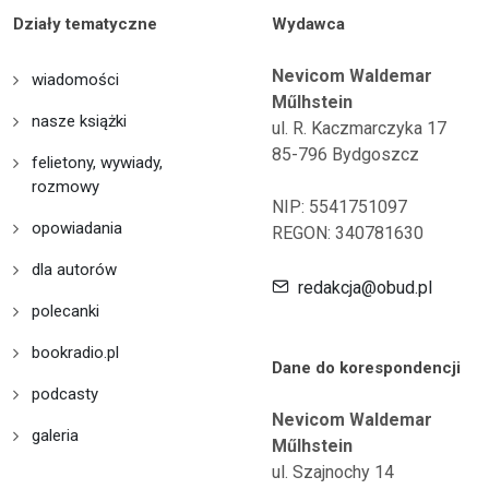
Działy tematyczne
Wydawca
Nevicom Waldemar
wiadomości
Műlhstein
nasze książki
ul. R. Kaczmarczyka 17
85-796 Bydgoszcz
felietony, wywiady,
rozmowy
NIP: 5541751097
opowiadania
REGON: 340781630
dla autorów
redakcja@obud.pl
polecanki
bookradio.pl
Dane do korespondencji
podcasty
Nevicom Waldemar
galeria
Műlhstein
ul. Szajnochy 14