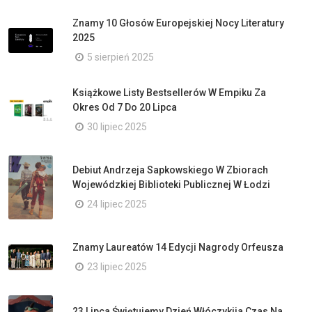
Znamy 10 Głosów Europejskiej Nocy Literatury
2025
5 sierpień 2025
Książkowe Listy Bestsellerów W Empiku Za
Okres Od 7 Do 20 Lipca
30 lipiec 2025
Debiut Andrzeja Sapkowskiego W Zbiorach
Wojewódzkiej Biblioteki Publicznej W Łodzi
24 lipiec 2025
Znamy Laureatów 14 Edycji Nagrody Orfeusza
23 lipiec 2025
23 Lipca Świętujemy Dzień Włóczykija Czas Na