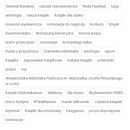
festiwal literatury
rubieże rzeczywistości
Reda Haddad
targi
antologia
nasze książki
książki dla dzieci
nowości wydawnicze
nominacje do nagrody
konkurs
Empik
Kwantomatyka
Archaiczny klimat jutra
Imiona wojny
warto przeczytać
nominacje
Archipelagi nieba
Kurier z przyszłości
Diabelska biblioteka
antologia
raport
książka
zapowiedzi książkowe
Instytut Książki
polecanki
pisarz
top
Wojewódzka Biblioteka Publiczna im. Marszałka Józefa Piłsudskiego
w Łodzi
ksiazki bibliotekarium
felietony
dla dzieci
Wydawnictwo REBIS
bruno kadyna
#TataMariusz
marek żelkowski
czytanie książek
kryminał
książki dla młodzieży
księgarnie
proza obyczajowa
nominacje