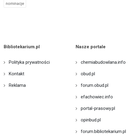
nominacje
Bibliotekarium.pl
Nasze portale
Polityka prywatności
chemiabudowlana.info
Kontakt
obud.pl
Reklama
forum.obud.pl
efachowiec.info
portal-prasowy.pl
opinbud.pl
forum.bibliotekarium.pl