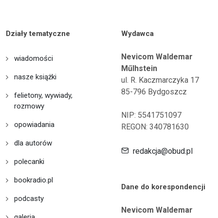
Działy tematyczne
Wydawca
Nevicom Waldemar
wiadomości
Műlhstein
nasze książki
ul. R. Kaczmarczyka 17
85-796 Bydgoszcz
felietony, wywiady,
rozmowy
NIP: 5541751097
opowiadania
REGON: 340781630
dla autorów
redakcja@obud.pl
polecanki
bookradio.pl
Dane do korespondencji
podcasty
Nevicom Waldemar
galeria