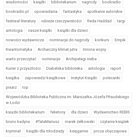
wiadomości
książki
bibliotekarium
nagrody
bookradio
bookradio.pl
opowiadania
fantastyka
spotkanie autorskie
festiwal literatury
rubieże rzeczywistości
Reda Haddad
targi
antologia
nasze książki
książki dla dzieci
nowości wydawnicze
nominacje do nagrody
konkurs
Empik
Kwantomatyka
Archaiczny klimat jutra
Imiona wojny
warto przeczytać
nominacje
Archipelagi nieba
Kurier z przyszłości
Diabelska biblioteka
antologia
raport
książka
zapowiedzi książkowe
Instytut Książki
polecanki
pisarz
top
Wojewódzka Biblioteka Publiczna im. Marszałka Józefa Piłsudskiego
w Łodzi
ksiazki bibliotekarium
felietony
dla dzieci
Wydawnictwo REBIS
bruno kadyna
#TataMariusz
marek żelkowski
czytanie książek
kryminał
książki dla młodzieży
księgarnie
proza obyczajowa