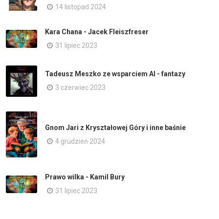
14 listopad 2024
Kara Chana - Jacek Fleiszfreser
31 lipiec 2023
Tadeusz Meszko ze wsparciem AI - fantazy
3 czerwiec 2023
Gnom Jari z Kryształowej Góry i inne baśnie
4 grudzień 2024
Prawo wilka - Kamil Bury
31 lipiec 2023