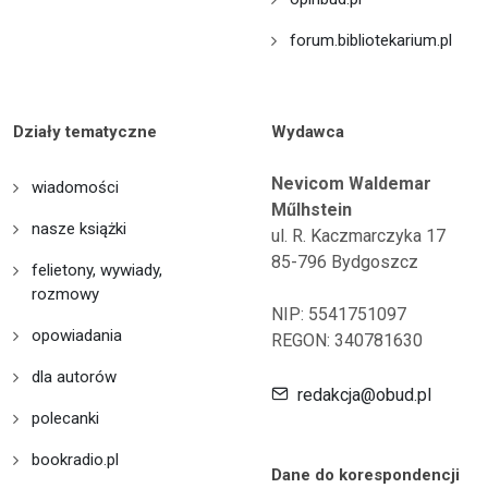
forum.bibliotekarium.pl
Działy tematyczne
Wydawca
Nevicom Waldemar
wiadomości
Műlhstein
nasze książki
ul. R. Kaczmarczyka 17
85-796 Bydgoszcz
felietony, wywiady,
rozmowy
NIP: 5541751097
opowiadania
REGON: 340781630
dla autorów
redakcja@obud.pl
polecanki
bookradio.pl
Dane do korespondencji