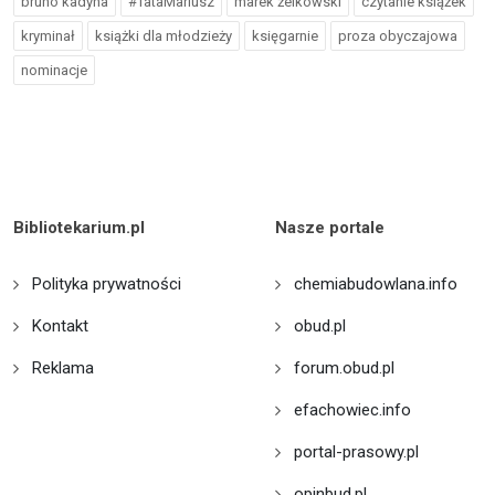
bruno kadyna
#TataMariusz
marek żelkowski
czytanie książek
kryminał
książki dla młodzieży
księgarnie
proza obyczajowa
nominacje
Bibliotekarium.pl
Nasze portale
Polityka prywatności
chemiabudowlana.info
Kontakt
obud.pl
Reklama
forum.obud.pl
efachowiec.info
portal-prasowy.pl
opinbud.pl