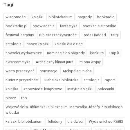
Tagi
wiadomości
książki
bibliotekarium
nagrody
bookradio
bookradio.pl
opowiadania
fantastyka
spotkanie autorskie
festiwal literatury
rubieże rzeczywistości
Reda Haddad
targi
antologia
nasze książki
książki dla dzieci
nowości wydawnicze
nominacje do nagrody
konkurs
Empik
Kwantomatyka
Archaiczny klimat jutra
Imiona wojny
warto przeczytać
nominacje
Archipelagi nieba
Kurier z przyszłości
Diabelska biblioteka
antologia
raport
książka
zapowiedzi książkowe
Instytut Książki
polecanki
pisarz
top
Wojewódzka Biblioteka Publiczna im. Marszałka Józefa Piłsudskiego
w Łodzi
ksiazki bibliotekarium
felietony
dla dzieci
Wydawnictwo REBIS