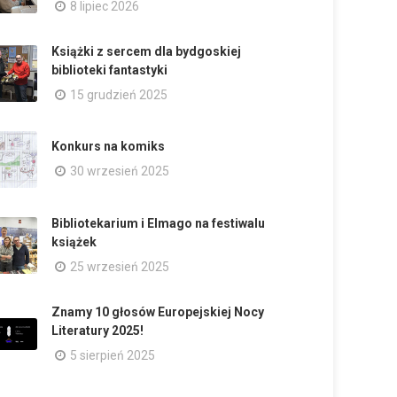
8 lipiec 2026
Książki z sercem dla bydgoskiej
biblioteki fantastyki
15 grudzień 2025
Konkurs na komiks
30 wrzesień 2025
Bibliotekarium i Elmago na festiwalu
książek
25 wrzesień 2025
Znamy 10 głosów Europejskiej Nocy
Literatury 2025!
5 sierpień 2025