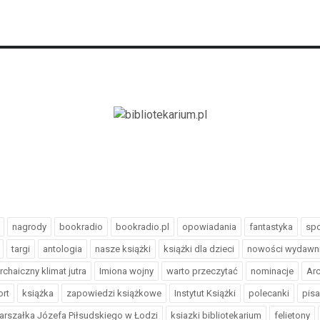
nagrody
bookradio
bookradio.pl
opowiadania
fantastyka
spo
targi
antologia
nasze książki
książki dla dzieci
nowości wydawn
rchaiczny klimat jutra
Imiona wojny
warto przeczytać
nominacje
Arc
ort
książka
zapowiedzi książkowe
Instytut Książki
polecanki
pisa
arszałka Józefa Piłsudskiego w Łodzi
ksiazki bibliotekarium
felietony