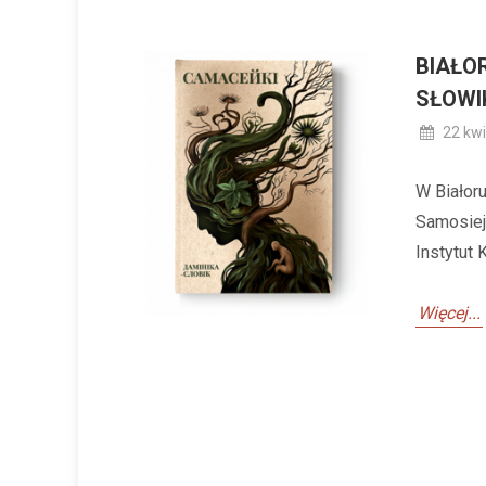
BIAŁO
SŁOWI
22 kwi
W Białor
Samosiej
Instytut
Więcej...