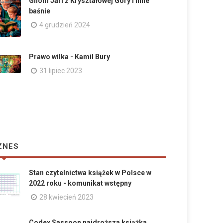
Gnom Jari z Kryształowej Góry i inne
baśnie
4 grudzień 2024
Prawo wilka - Kamil Bury
31 lipiec 2023
ZNES
Stan czytelnictwa książek w Polsce w
2022 roku - komunikat wstępny
28 kwiecień 2023
Codex Sassoon najdroższa książka