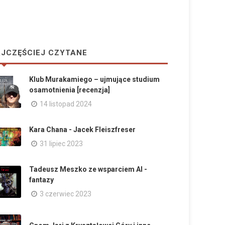
JCZĘŚCIEJ CZYTANE
Klub Murakamiego – ujmujące studium
osamotnienia [recenzja]
14 listopad 2024
Kara Chana - Jacek Fleiszfreser
31 lipiec 2023
Tadeusz Meszko ze wsparciem AI -
fantazy
3 czerwiec 2023