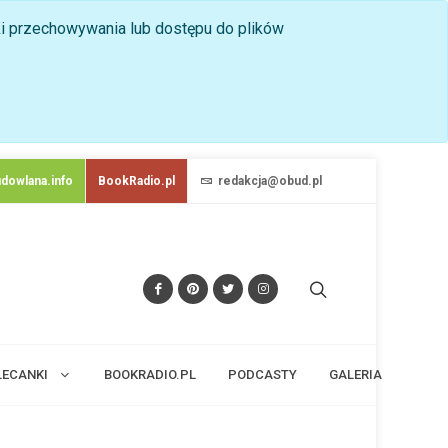
nki przechowywania lub dostępu do plików
dowlana.info
BookRadio.pl
redakcja@obud.pl
LECANKI
BOOKRADIO.PL
PODCASTY
GALERIA