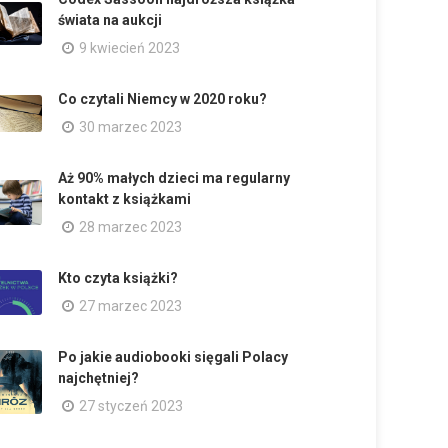
świata na aukcji
9 kwiecień 2023
Co czytali Niemcy w 2020 roku?
30 marzec 2023
Aż 90% małych dzieci ma regularny
kontakt z książkami
28 marzec 2023
Kto czyta książki?
27 marzec 2023
Po jakie audiobooki sięgali Polacy
najchętniej?
27 styczeń 2023