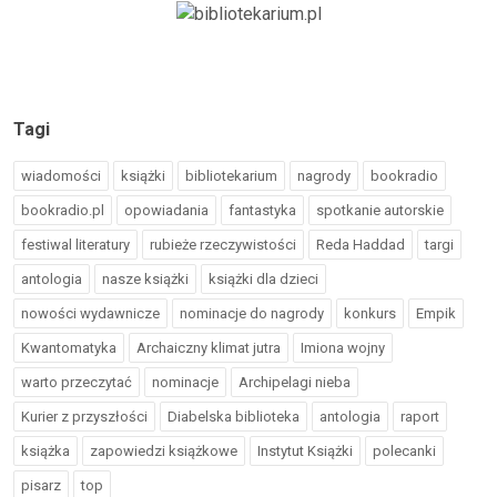
Tagi
wiadomości
książki
bibliotekarium
nagrody
bookradio
bookradio.pl
opowiadania
fantastyka
spotkanie autorskie
festiwal literatury
rubieże rzeczywistości
Reda Haddad
targi
antologia
nasze książki
książki dla dzieci
nowości wydawnicze
nominacje do nagrody
konkurs
Empik
Kwantomatyka
Archaiczny klimat jutra
Imiona wojny
warto przeczytać
nominacje
Archipelagi nieba
Kurier z przyszłości
Diabelska biblioteka
antologia
raport
książka
zapowiedzi książkowe
Instytut Książki
polecanki
pisarz
top