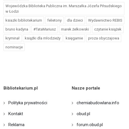
Wojewódzka Biblioteka Publiczna im. Marszałka Józefa Piłsudskiego
w Łodzi
ksiazki bibliotekarium
felietony
dla dzieci
Wydawnictwo REBIS
bruno kadyna
#TataMariusz
marek żelkowski
czytanie książek
kryminał
książki dla młodzieży
księgarnie
proza obyczajowa
nominacje
Bibliotekarium.pl
Nasze portale
Polityka prywatności
chemiabudowlana.info
Kontakt
obud.pl
Reklama
forum.obud.pl