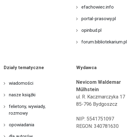
efachowiec.info
portal-prasowy.pl
opinbud.pl
forum.bibliotekarium.pl
Działy tematyczne
Wydawca
Nevicom Waldemar
wiadomości
Műlhstein
nasze książki
ul. R. Kaczmarczyka 17
85-796 Bydgoszcz
felietony, wywiady,
rozmowy
NIP: 5541751097
opowiadania
REGON: 340781630
dla autorów