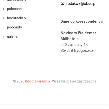
redakcja@obud.pl
polecanki
bookradio.pl
Dane do korespondencji
podcasty
Nevicom Waldemar
galeria
Műlhstein
ul. Szajnochy 14
85-738 Bydgoszcz
© 2026
Bibliotekarium.pl.
Wszelkie prawa zastrzeżone