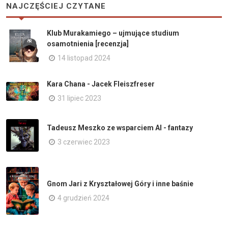
NAJCZĘŚCIEJ CZYTANE
Klub Murakamiego – ujmujące studium
osamotnienia [recenzja]
14 listopad 2024
Kara Chana - Jacek Fleiszfreser
31 lipiec 2023
Tadeusz Meszko ze wsparciem AI - fantazy
3 czerwiec 2023
Gnom Jari z Kryształowej Góry i inne baśnie
4 grudzień 2024