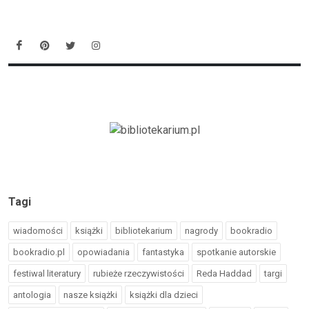
Tagi
wiadomości
książki
bibliotekarium
nagrody
bookradio
bookradio.pl
opowiadania
fantastyka
spotkanie autorskie
festiwal literatury
rubieże rzeczywistości
Reda Haddad
targi
antologia
nasze książki
książki dla dzieci