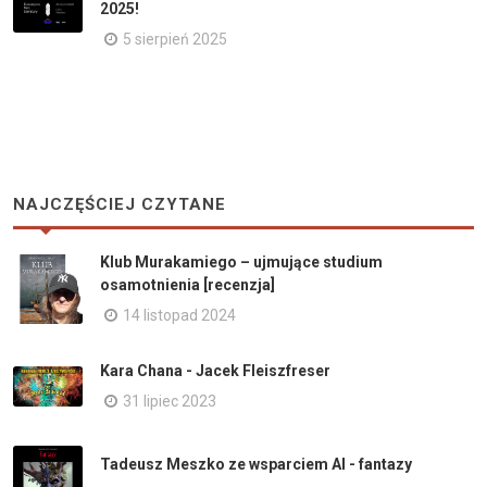
2025!
5 sierpień 2025
NAJCZĘŚCIEJ CZYTANE
Klub Murakamiego – ujmujące studium
osamotnienia [recenzja]
14 listopad 2024
Kara Chana - Jacek Fleiszfreser
31 lipiec 2023
Tadeusz Meszko ze wsparciem AI - fantazy