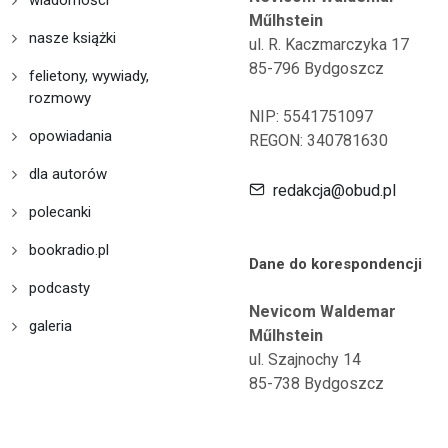
wiadomości
Műlhstein
nasze książki
ul. R. Kaczmarczyka 17
85-796 Bydgoszcz
felietony, wywiady,
rozmowy
NIP: 5541751097
opowiadania
REGON: 340781630
dla autorów
redakcja@obud.pl
polecanki
bookradio.pl
Dane do korespondencji
podcasty
Nevicom Waldemar
galeria
Műlhstein
ul. Szajnochy 14
85-738 Bydgoszcz