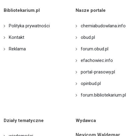
Bibliotekarium.pl
Nasze portale
Polityka prywatności
chemiabudowlana.info
Kontakt
obud.pl
Reklama
forum.obud.pl
efachowiec.info
portal-prasowy.pl
opinbud.pl
forum.bibliotekarium.pl
Działy tematyczne
Wydawca
Nevicom Waldemar