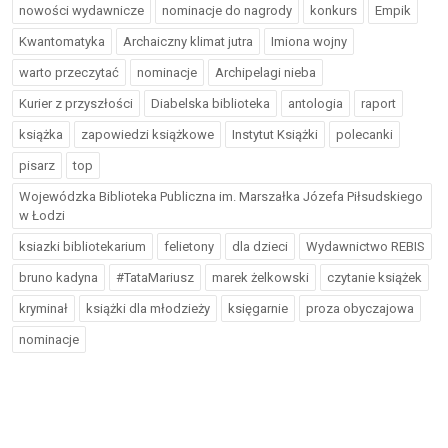
nowości wydawnicze
nominacje do nagrody
konkurs
Empik
Kwantomatyka
Archaiczny klimat jutra
Imiona wojny
warto przeczytać
nominacje
Archipelagi nieba
Kurier z przyszłości
Diabelska biblioteka
antologia
raport
książka
zapowiedzi książkowe
Instytut Książki
polecanki
pisarz
top
Wojewódzka Biblioteka Publiczna im. Marszałka Józefa Piłsudskiego
w Łodzi
ksiazki bibliotekarium
felietony
dla dzieci
Wydawnictwo REBIS
bruno kadyna
#TataMariusz
marek żelkowski
czytanie książek
kryminał
książki dla młodzieży
księgarnie
proza obyczajowa
nominacje