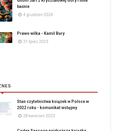
Gnom Jari z Kryształowej Góry i inne
baśnie
4 grudzień 2024
Prawo wilka - Kamil Bury
31 lipiec 2023
ZNES
Stan czytelnictwa książek w Polsce w
2022 roku - komunikat wstępny
28 kwiecień 2023
Codex Sassoon najdroższa książka