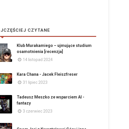
JCZĘŚCIEJ CZYTANE
Klub Murakamiego – ujmujące studium
osamotnienia [recenzja]
14 listopad 2024
Kara Chana - Jacek Fleiszfreser
31 lipiec 2023
Tadeusz Meszko ze wsparciem AI -
fantazy
3 czerwiec 2023