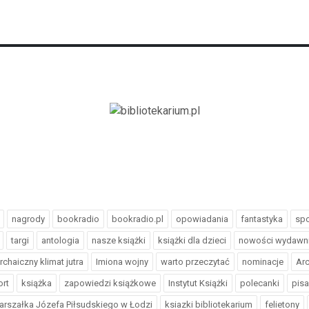
nagrody
bookradio
bookradio.pl
opowiadania
fantastyka
spo
targi
antologia
nasze książki
książki dla dzieci
nowości wydawn
rchaiczny klimat jutra
Imiona wojny
warto przeczytać
nominacje
Arc
ort
książka
zapowiedzi książkowe
Instytut Książki
polecanki
pisa
arszałka Józefa Piłsudskiego w Łodzi
ksiazki bibliotekarium
felietony