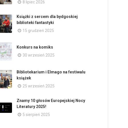
8 lipiec 2026
Książki z sercem dla bydgoskiej
biblioteki fantastyki
15 grudzień 2025
Konkurs na komiks
30 wrzesień 2025
Bibliotekarium i Elmago na festiwalu
książek
25 wrzesień 2025
Znamy 10 głosów Europejskiej Nocy
Literatury 2025!
5 sierpień 2025