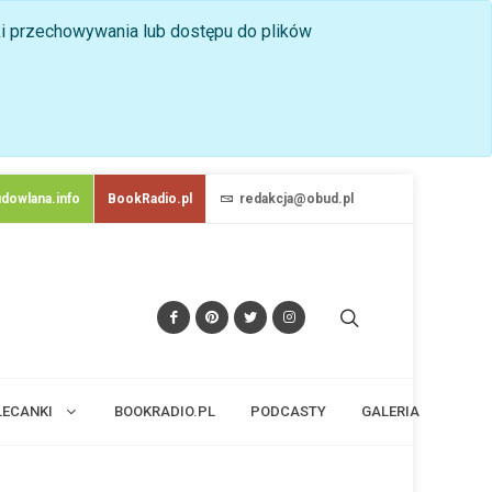
nki przechowywania lub dostępu do plików
dowlana.info
BookRadio.pl
redakcja@obud.pl
LECANKI
BOOKRADIO.PL
PODCASTY
GALERIA