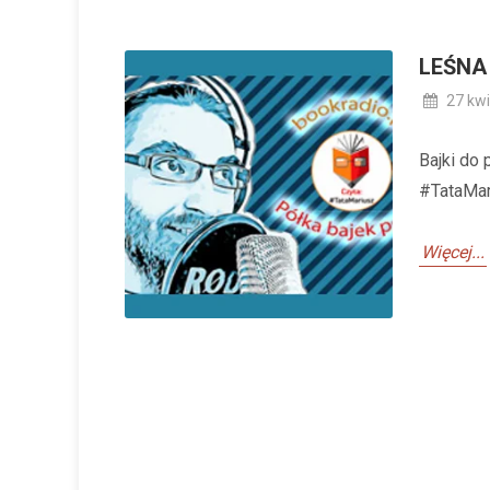
LEŚNA
27 kwi
Bajki do 
#TataMar
Więcej...
L