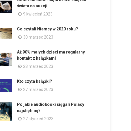
świata na aukcji
9 kwiecień 2023
Co czytali Niemcy w 2020 roku?
30 marzec 2023
Aż 90% małych dzieci ma regularny
kontakt z książkami
28 marzec 2023
Kto czyta książki?
27 marzec 2023
Po jakie audiobooki sięgali Polacy
najchętniej?
27 styczeń 2023