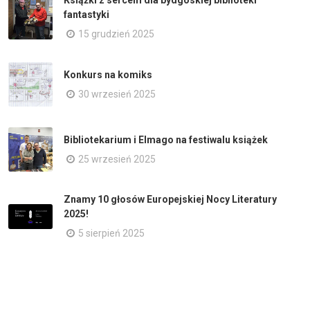
Książki z sercem dla bydgoskiej biblioteki
fantastyki
15 grudzień 2025
Konkurs na komiks
30 wrzesień 2025
Bibliotekarium i Elmago na festiwalu książek
25 wrzesień 2025
Znamy 10 głosów Europejskiej Nocy Literatury
2025!
5 sierpień 2025