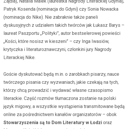
Zajdla), Natalia Malek (laureatka Nagrody Literackiej Gdynia),
Patryk Kosenda (nominacja do Gdyni) czy Sonia Nowacka
(nominacja do Nike). Nie zabraknie także paneli
dyskusyjnych z udziałem takich twórców jak Łukasz Barys –
laureat Paszportu „Polityki”, autor bestselerowej powieści
„Kości, które nosisz w kieszeni” – czy Inga Iwasiów,
krytyczka i literaturoznawczyni, członkini jury Nagrody
Literackiej Nike.
Goście dyskutować będą m.in. o zarobkach pisarzy, nauce
twórczego pisania czy wyzwaniach, jakie czekają na tych,
którzy chcą prowadzić i wydawać własne czasopismo
literackie. Część rozmów tłumaczona zostanie na polski
język migowy, a wszystkie wystąpienia transmitowane będą
online za pośrednictwem kanałów organizatorów – obok
Stowarzyszenia są to Dom Literatury w Łodzi
oraz