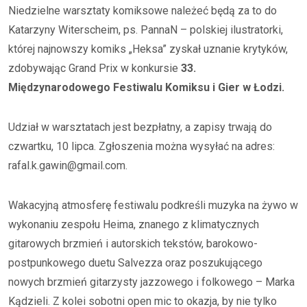
Niedzielne warsztaty komiksowe należeć będą za to do
Katarzyny Witerscheim, ps. PannaN – polskiej ilustratorki,
której najnowszy komiks „Heksa” zyskał uznanie krytyków,
zdobywając Grand Prix w konkursie
33.
Międzynarodowego Festiwalu Komiksu i Gier w Łodzi.
Udział w warsztatach jest bezpłatny, a zapisy trwają do
czwartku, 10 lipca. Zgłoszenia można wysyłać na adres:
rafal.k.gawin@gmail.com.
Wakacyjną atmosferę festiwalu podkreśli muzyka na żywo w
wykonaniu zespołu Heima, znanego z klimatycznych
gitarowych brzmień i autorskich tekstów, barokowo-
postpunkowego duetu Salvezza oraz poszukującego
nowych brzmień gitarzysty jazzowego i folkowego – Marka
Kądzieli. Z kolei sobotni open mic to okazja, by nie tylko