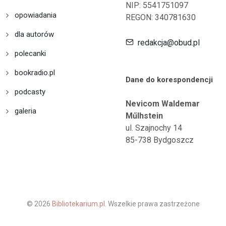
NIP: 5541751097
opowiadania
REGON: 340781630
dla autorów
redakcja@obud.pl
polecanki
bookradio.pl
Dane do korespondencji
podcasty
Nevicom Waldemar
galeria
Műlhstein
ul. Szajnochy 14
85-738 Bydgoszcz
© 2026
Bibliotekarium.pl.
Wszelkie prawa zastrzeżone