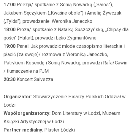
17:00
Poezja/ spotkanie z Sonią Nowacką („Saros”),
Jakubem Sęczykiem („Kwaśne obole”) i Amelią Żywczak
(„Tylda”); prowadzenie: Weronika Janeczko
18:00
Proza/ spotkanie z Natalką Suszczyńską, „Chipsy dla
gości” (Ha!art); prowadzi Łęko Zygmuntówne
19:00
Panel: Jak prowadzić młode czasopismo literackie i
płacić (za swoje)/ rozmowa z Weroniką Janeczko,
Patrykiem Kosendą i Sonią Nowacką; prowadzi Rafał Gawin
/ tłumaczenie na PJM
20:30
Koncert Salvezza
Organizator:
Stowarzyszenie Pisarzy Polskich Oddział w
Łodzi
Współorganizatorzy:
Dom Literatury w Łodzi, Muzeum
Książki Artystycznej w Łodzi
Partner medialny
: Plaster Łódzki