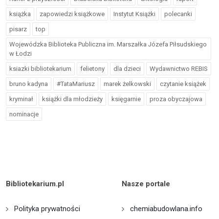
książka
zapowiedzi książkowe
Instytut Książki
polecanki
pisarz
top
Wojewódzka Biblioteka Publiczna im. Marszałka Józefa Piłsudskiego
w Łodzi
ksiazki bibliotekarium
felietony
dla dzieci
Wydawnictwo REBIS
bruno kadyna
#TataMariusz
marek żelkowski
czytanie książek
kryminał
książki dla młodzieży
księgarnie
proza obyczajowa
nominacje
Bibliotekarium.pl
Nasze portale
Polityka prywatności
chemiabudowlana.info