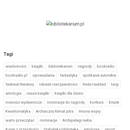
Tagi
wiadomości
książki
bibliotekarium
nagrody
bookradio
bookradio.pl
opowiadania
fantastyka
spotkanie autorskie
festiwal literatury
rubieże rzeczywistości
Reda Haddad
targi
antologia
nasze książki
książki dla dzieci
nowości wydawnicze
nominacje do nagrody
konkurs
Empik
Kwantomatyka
Archaiczny klimat jutra
Imiona wojny
warto przeczytać
nominacje
Archipelagi nieba
Kurier z przyszłości
Diabelska biblioteka
antologia
raport