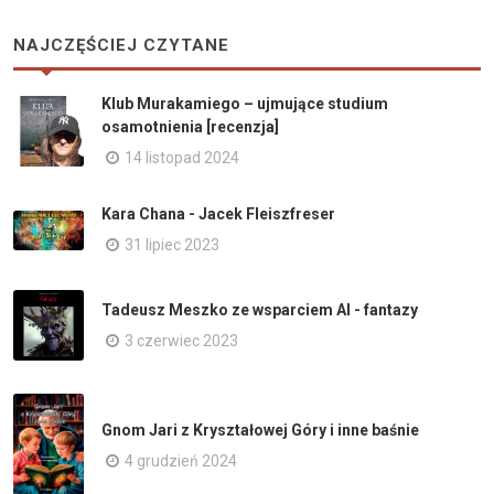
NAJCZĘŚCIEJ CZYTANE
Klub Murakamiego – ujmujące studium
osamotnienia [recenzja]
14 listopad 2024
Kara Chana - Jacek Fleiszfreser
31 lipiec 2023
Tadeusz Meszko ze wsparciem AI - fantazy
3 czerwiec 2023
Gnom Jari z Kryształowej Góry i inne baśnie
4 grudzień 2024