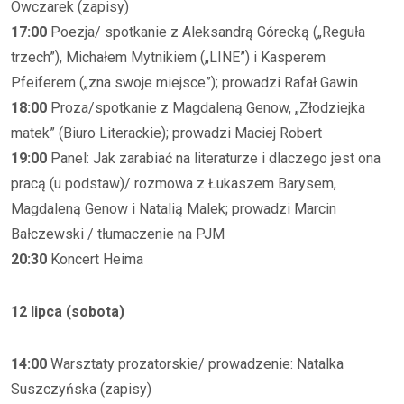
Owczarek (zapisy)
17:00
Poezja/ spotkanie z Aleksandrą Górecką („Reguła
trzech”), Michałem Mytnikiem („LINE”) i Kasperem
Pfeiferem („zna swoje miejsce”); prowadzi Rafał Gawin
18:00
Proza/spotkanie z Magdaleną Genow, „Złodziejka
matek” (Biuro Literackie); prowadzi Maciej Robert
19:00
Panel: Jak zarabiać na literaturze i dlaczego jest ona
pracą (u podstaw)/ rozmowa z Łukaszem Barysem,
Magdaleną Genow i Natalią Malek; prowadzi Marcin
Bałczewski / tłumaczenie na PJM
20:30
Koncert Heima
12 lipca (sobota)
14:00
Warsztaty prozatorskie/ prowadzenie: Natalka
Suszczyńska (zapisy)