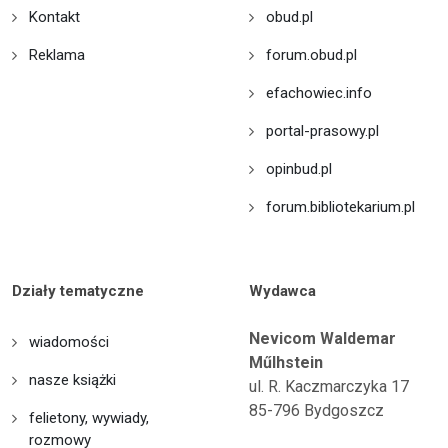
Kontakt
obud.pl
Reklama
forum.obud.pl
efachowiec.info
portal-prasowy.pl
opinbud.pl
forum.bibliotekarium.pl
Działy tematyczne
Wydawca
Nevicom Waldemar
wiadomości
Műlhstein
nasze książki
ul. R. Kaczmarczyka 17
85-796 Bydgoszcz
felietony, wywiady,
rozmowy