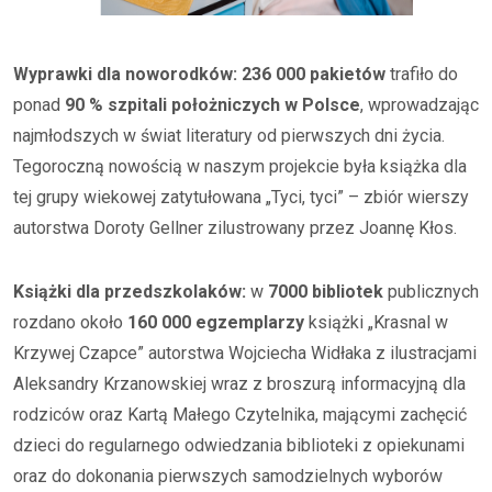
Wyprawki dla noworodków: 236 000 pakietów
trafiło do
ponad
90 % szpitali położniczych w Polsce
, wprowadzając
najmłodszych w świat literatury od pierwszych dni życia.
Tegoroczną nowością w naszym projekcie była książka dla
tej grupy wiekowej zatytułowana „Tyci, tyci” – zbiór wierszy
autorstwa Doroty Gellner zilustrowany przez Joannę Kłos.
Książki dla przedszkolaków:
w
7000 bibliotek
publicznych
rozdano około
160 000 egzemplarzy
książki „Krasnal w
Krzywej Czapce” autorstwa Wojciecha Widłaka z ilustracjami
Aleksandry Krzanowskiej wraz z broszurą informacyjną dla
rodziców oraz Kartą Małego Czytelnika, mającymi zachęcić
dzieci do regularnego odwiedzania biblioteki z opiekunami
oraz do dokonania pierwszych samodzielnych wyborów