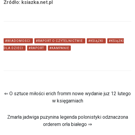
Źródło: ksiazka.net.pl
#WIADOMOŚCI
#RAPORT O CZYTELNICTWIE
#KSIĄŻKI
#KSIĄŻKI
DLA DZIECI
#RAPORT
#KAMPANIE
⇐ O sztuce miłości erich fromm nowe wydanie juz 12 lutego
w księgarniach
Zmarła jadwiga puzynina legenda polonistyki odznaczona
orderem orła białego ⇒