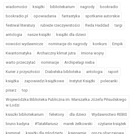
wiadomości
książki
bibliotekarium
nagrody
bookradio
bookradio.pl
opowiadania
fantastyka
spotkanie autorskie
festiwal literatury
rubieże rzeczywistości
Reda Haddad
targi
antologia
nasze książki
książki dla dzieci
nowości wydawnicze
nominacje do nagrody
konkurs
Empik
Kwantomatyka
Archaiczny klimat jutra
Imiona wojny
warto przeczytać
nominacje
Archipelagi nieba
Kurier z przyszłości
Diabelska biblioteka
antologia
raport
książka
zapowiedzi książkowe
Instytut Książki
polecanki
pisarz
top
Wojewódzka Biblioteka Publiczna im. Marszałka Józefa Piłsudskiego
w Łodzi
ksiazki bibliotekarium
felietony
dla dzieci
Wydawnictwo REBIS
bruno kadyna
#TataMariusz
marek żelkowski
czytanie książek
kryminał
książki dla młodzieży
księgarnie
proza obyczajowa