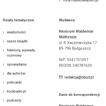
forum.bibliotekarium.pl
Działy tematyczne
Wydawca
Nevicom Waldemar
wiadomości
Műlhstein
nasze książki
ul. R. Kaczmarczyka 17
85-796 Bydgoszcz
felietony, wywiady,
rozmowy
NIP: 5541751097
opowiadania
REGON: 340781630
dla autorów
redakcja@obud.pl
polecanki
bookradio.pl
Dane do korespondencji
podcasty
Nevicom Waldemar