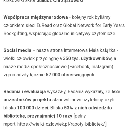
krakowski aktor
Juliusz Chrząstowski
.
Współpraca międzynarodowa
- kolejny rok byliśmy
członkiem sieci EuRead oraz Global Network for Early Years
Bookgifting, wspierając globalne inicjatywy czytelnicze.
Social media –
nasza strona internetowa Mała książka -
wielki człowiek przyciągnęła
350 tys. użytkowników,
a
nasze media społecznościowe (Facebook, Instagram)
zgromadziły łącznie
57 000 obserwujących.
Badania i ewaluacja
wykazały, Badania wykazały, że
66%
uczestników projektu
stanowili nowi czytelnicy, czyli
blisko
100 000 dzieci
. Blisko
53% z nich odwiedziło
bibliotekę, przynajmniej 10 razy [
pełny
raport: https://wielki-czlowiek.pl/rapoty-bibliotek/
]