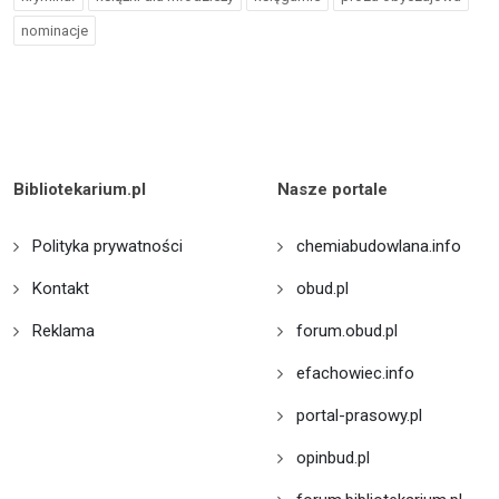
nominacje
Bibliotekarium.pl
Nasze portale
Polityka prywatności
chemiabudowlana.info
Kontakt
obud.pl
Reklama
forum.obud.pl
efachowiec.info
portal-prasowy.pl
opinbud.pl