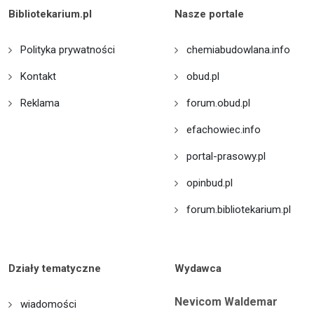
Bibliotekarium.pl
Nasze portale
Polityka prywatności
chemiabudowlana.info
Kontakt
obud.pl
Reklama
forum.obud.pl
efachowiec.info
portal-prasowy.pl
opinbud.pl
forum.bibliotekarium.pl
Działy tematyczne
Wydawca
Nevicom Waldemar
wiadomości