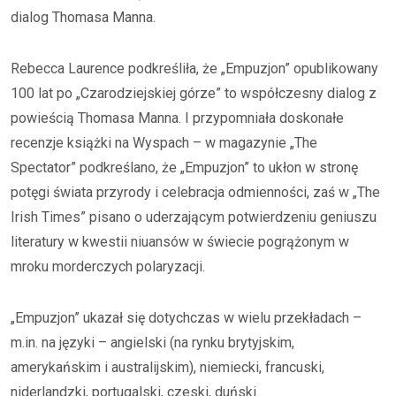
dialog Thomasa Manna.
Rebecca Laurence podkreśliła, że „Empuzjon” opublikowany
100 lat po „Czarodziejskiej górze” to współczesny dialog z
powieścią Thomasa Manna. I przypomniała doskonałe
recenzje książki na Wyspach – w magazynie „The
Spectator” podkreślano, że „Empuzjon” to ukłon w stronę
potęgi świata przyrody i celebracja odmienności, zaś w „The
Irish Times” pisano o uderzającym potwierdzeniu geniuszu
literatury w kwestii niuansów w świecie pogrążonym w
mroku morderczych polaryzacji.
„Empuzjon” ukazał się dotychczas w wielu przekładach –
m.in. na języki – angielski (na rynku brytyjskim,
amerykańskim i australijskim), niemiecki, francuski,
niderlandzki, portugalski, czeski, duński.