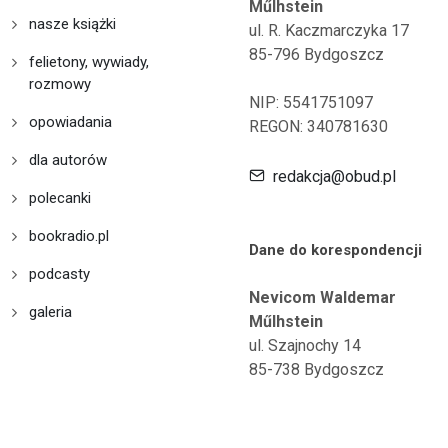
Műlhstein
nasze książki
ul. R. Kaczmarczyka 17
85-796 Bydgoszcz
felietony, wywiady,
rozmowy
NIP: 5541751097
opowiadania
REGON: 340781630
dla autorów
redakcja@obud.pl
polecanki
bookradio.pl
Dane do korespondencji
podcasty
Nevicom Waldemar
galeria
Műlhstein
ul. Szajnochy 14
85-738 Bydgoszcz