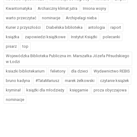
Kwantomatyka
Archaiczny klimat jutra
Imiona wojny
warto przeczytać
nominacje
Archipelagi nieba
Kurier z przyszłości
Diabelska biblioteka
antologia
raport
książka
zapowiedzi książkowe
Instytut Książki
polecanki
pisarz
top
Wojewódzka Biblioteka Publiczna im. Marszałka Józefa Piłsudskiego
w Łodzi
ksiazki bibliotekarium
felietony
dla dzieci
Wydawnictwo REBIS
bruno kadyna
#TataMariusz
marek żelkowski
czytanie książek
kryminał
książki dla młodzieży
księgarnie
proza obyczajowa
nominacje