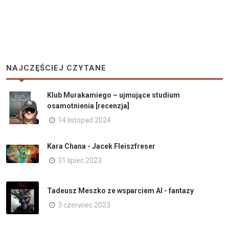
NAJCZĘŚCIEJ CZYTANE
Klub Murakamiego – ujmujące studium
osamotnienia [recenzja]
14 listopad 2024
Kara Chana - Jacek Fleiszfreser
31 lipiec 2023
Tadeusz Meszko ze wsparciem AI - fantazy
3 czerwiec 2023