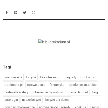
Tagi
wiadomości
książki
bibliotekarium
nagrody
bookradio
bookradio.pl
opowiadania
fantastyka
spotkanie autorskie
festiwal literatury
rubieże rzeczywistości
Reda Haddad
targi
antologia
nasze książki
książki dla dzieci
nowości wydawnicze
nominacje do nagrody
konkurs
Empik