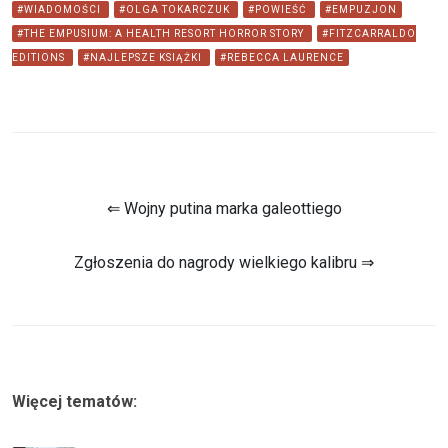
#WIADOMOŚCI
#OLGA TOKARCZUK
#POWIEŚĆ
#EMPUZJON
#THE EMPUSIUM: A HEALTH RESORT HORROR STORY
#FITZCARRALDO
EDITIONS
#NAJLEPSZE KSIĄŻKI
#REBECCA LAURENCE
⇐ Wojny putina marka galeottiego
Zgłoszenia do nagrody wielkiego kalibru ⇒
Więcej tematów: